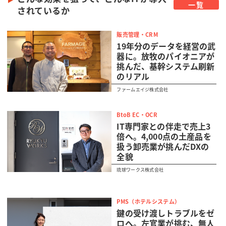
一覧
されているか
販売管理・CRM
19年分のデータを経営の武
器に。放牧のパイオニアが
挑んだ、基幹システム刷新
のリアル
ファームエイジ株式会社
BtoB EC・OCR
IT専門家との伴走で売上3
倍へ。4,000点の土産品を
扱う卸売業が挑んだDXの
全貌
琉球ワークス株式会社
PMS（ホテルシステム）
鍵の受け渡しトラブルをゼ
ロへ。左官業が挑む、無人