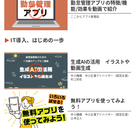
勤怠管理アプリの特徴/機
能/効果を動画で紹介
ここからアプリ事務局
IT導入、はじめの一歩
生成AIの活用 イラストや
動画生成
中小機構 中小企業アドバイザー（経営支援）
村上知也
無料アプリを使ってみよ
う！
中小機構 中小企業アドバイザー（経営支援）
山本正人