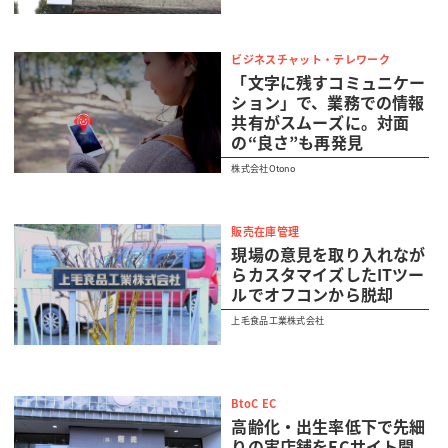
ビジネスチャット・テレワーク
「文字に残すコミュニケー
ション」で、業務での情報
共有がスムーズに。対面
の“良さ”も再発見
株式会社Otono
販売在庫管理
現場の意見を取り入れなが
らカスタマイズしたITツー
ルでオフコンから脱却
上毛食品工業株式会社
BtoC EC
高齢化・出生率低下で先細
りの実店舗をECサイト開