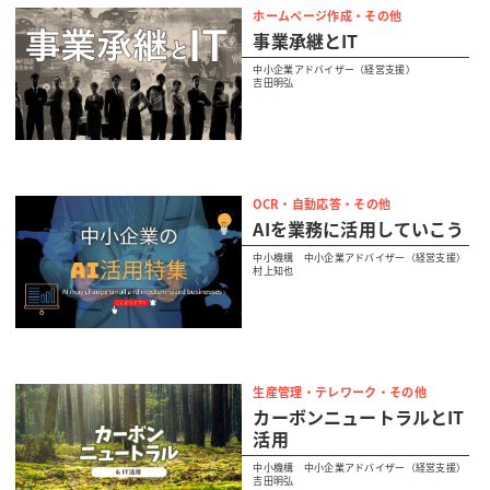
ホームページ作成・その他
事業承継とIT
中小企業アドバイザー（経営支援）
吉田明弘
OCR・自動応答・その他
AIを業務に活用していこう
中小機構 中小企業アドバイザー（経営支援）
村上知也
生産管理・テレワーク・その他
カーボンニュートラルとIT
活用
中小機構 中小企業アドバイザー（経営支援）
吉田明弘