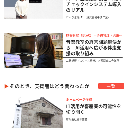
チェックインシステム導入
のリアル
ヴィラ泡瀬111（株式会社中城工業）
顧客管理（BtoC）・予約管理（汎用）
音楽教室の経営課題解決か
ら AI活用へ広がる伴走支
援の取り組み
二胡姫響（スクール経営）×那覇商工会議所
そのとき、支援者はどう関わったか
一覧
ホームページ作成
IT活用が畜産業の可能性を
切り開く
有限会社鈴木畜産