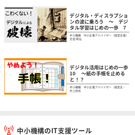
デジタル・ディスラプショ
ンの波に乗ろう ～ デジ
タル学習はじめの一歩 7
中小機構 中小企業アドバイザー（経営支援）
吉田 明弘
デジタル活用はじめの一歩
10 ～紙の手帳を止める
と！？
中小機構 中小企業アドバイザー（経営支
援）
村上知也
中小機構のIT支援ツール