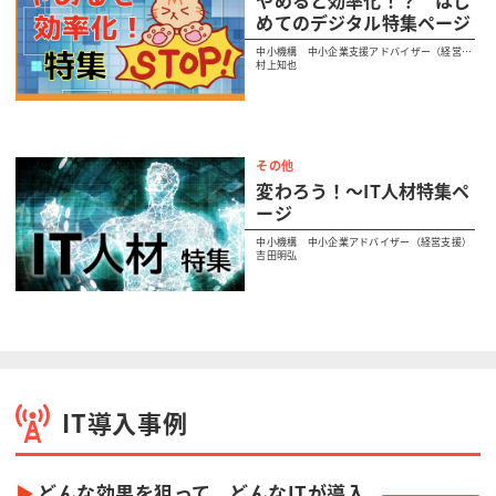
やめると効率化！？ はじ
めてのデジタル特集ページ
中小機構 中小企業支援アドバイザー（経営支
援）
村上知也
その他
変わろう！～IT人材特集ペ
ージ
中小機構 中小企業アドバイザー（経営支援）
吉田明弘
IT導入事例
どんな効果を狙って、どんなITが導入