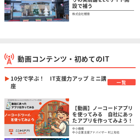
設で補う
株式会社鯉徳
動画コンテンツ・初めてのIT
10分で学ぶ！ IT支援力アップ ミニ講
一覧
座
【動画】ノーコードアプリ
を使ってみる 自社にあっ
たアプリを作ってみよう！
中小機構
中小企業支援アドバイザー 村上知也