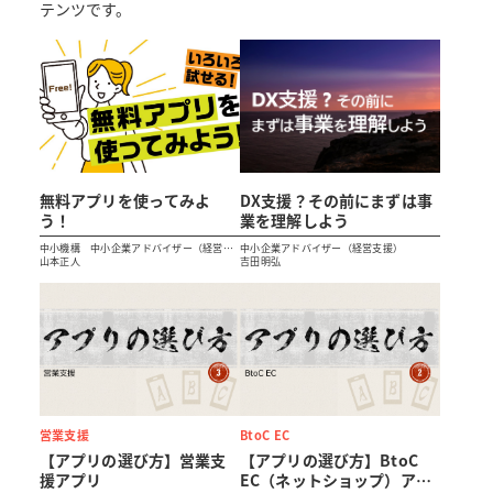
テンツです。
無料アプリを使ってみよ
DX支援？その前にまずは事
う！
業を理解しよう
中小機構 中小企業アドバイザー（経営支
中小企業アドバイザー（経営支援）
援）
山本正人
吉田明弘
営業支援
BtoC EC
【アプリの選び方】営業支
【アプリの選び方】BtoC
援アプリ
EC（ネットショップ）アプ