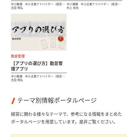
リ
中小機構 中小企業アドバイザー（経営支
中小機構 中小企業アドバイザー（経営支
援）
吉田 明弘
援）
村上 知也
勤怠管理
【アプリの選び方】勤怠管
理アプリ
中小機構 中小企業アドバイザー（経営支
援）
吉田 明弘
テーマ別情報ポータルページ
経営に関わる様々なテーマで、参考になる情報をまとめた
ポータルページを用意しています。是非ご覧ください。