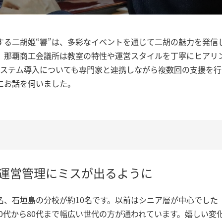
する二胡姫“響”は、多彩なイベントを通じて二胡の魅力を発信
那覇商工会議所は教室の特性や運営スタイルを丁寧にヒアリン
システム導入についても専門家と連携しながら複数回の支援を
にお話を伺いました。
運営管理にミスが出るように
5名、石垣島の分校が約10名です。以前はシニア層が中心でした
20代から80代まで幅広い世代の方が通われています。嬉しい変