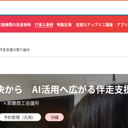
IT導入事例
支援機関の支援事例
特集記事
支援力アップミニ講座
アプリ
る伴走支援の取り組み
決から AI活用へ広がる伴走支
）×那覇商工会議所
予約管理（汎用）
沖縄