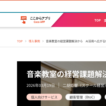
TOP
TOP
導入事例
音楽教室の経営課題解決から AI活用へ広が
音楽教室の経営課題解
2026年03月19日
二胡姫響（スクール経営
個人向けサービス
顧客管理（BtoC）