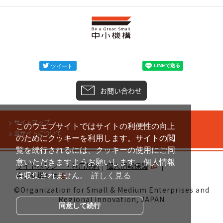
お問い合わせ
サイトマップ
このウェブサイトではサイトの利便性の向上
当サイトについて
のためにクッキーを利用します。サイトの閲
覧を続行されるには、クッキーの使用にご同
意いただきますようお願いします。個人情報
サイトポリシー・利用規約
個人情報保護
中小機構とは
は収集されません。
詳しく見る
©Organization for Small & Medium Enterprises and
Regional Innovation, JAPAN
同意して続行