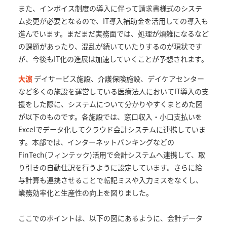
また、インボイス制度の導入に伴って請求書様式のシステ
ム変更が必要となるので、IT導入補助金を活用しての導入も
進んでいます。まだまだ実務面では、処理が煩雑になるなど
の課題があったり、混乱が続いていたりするのが現状です
が、今後もIT化の進展は加速していくことが予想されます。
大濵
デイサービス施設、介護保険施設、デイケアセンター
など多くの施設を運営している医療法人においてIT導入の支
援をした際に、システムについて分かりやすくまとめた図
が以下のものです。各施設では、窓口収入・小口支払いを
Excelでデータ化してクラウド会計システムに連携していま
す。本部では、インターネットバンキングなどの
FinTech(フィンテック)活用で会計システムへ連携して、取
り引きの自動仕訳を行うように設定しています。さらに給
与計算も連携させることで転記ミスや入力ミスをなくし、
業務効率化と生産性の向上を図りました。
ここでのポイントは、以下の図にあるように、会計データ