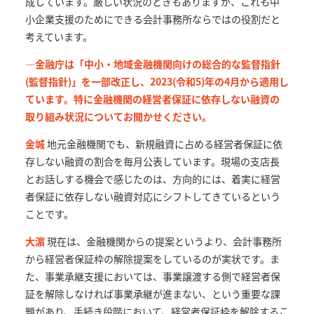
成しています。厳しい状況のときもありますが、これも中
小企業支援のためにできる会計事務所ならではの役割だと
考えています。
—金融庁は「中小・地域金融機関向けの総合的な監督指針
(監督指針)」を一部改正し、2023(令和5)年の4月から適用し
ています。特に金融機関の経営者保証に依存しない融資の
取り組み状況についてお聞かせください。
金城
地元金融機関でも、新規融資に占める経営者保証に依
存しない融資の割合を毎月公表しています。現場の支店長
とお話しする機会で感じたのは、方向的には、着実に経営
者保証に依存しない融資対応にシフトしてきているという
ことです。
大濵
現在は、金融機関からの提案というより、会計事務所
から経営者保証枠の解除提案をしているのが実状です。ま
た、事業承継支援においては、事業譲渡する側で経営者保
証を解除しなければ事業承継が進まない、という重要な課
題があり、手続き段階において、経営者保証枠を解除するこ