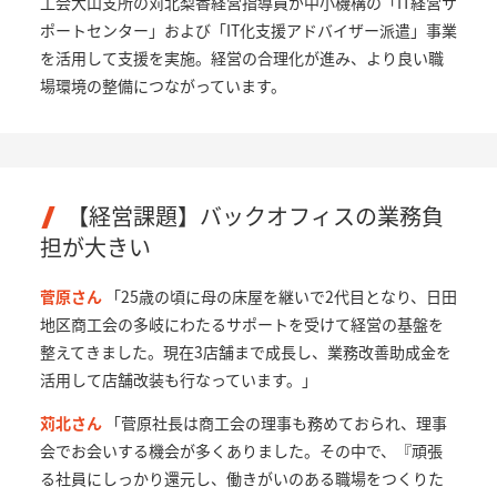
工会大山支所の苅北梨香経営指導員が中小機構の「IT経営サ
ポートセンター」および「IT化支援アドバイザー派遣」事業
を活用して支援を実施。経営の合理化が進み、より良い職
場環境の整備につながっています。
【経営課題】バックオフィスの業務負
担が大きい
菅原さん
「25歳の頃に母の床屋を継いで2代目となり、日田
地区商工会の多岐にわたるサポートを受けて経営の基盤を
整えてきました。現在3店舗まで成長し、業務改善助成金を
活用して店舗改装も行なっています。」
苅北さん
「菅原社長は商工会の理事も務めておられ、理事
会でお会いする機会が多くありました。その中で、『頑張
る社員にしっかり還元し、働きがいのある職場をつくりた