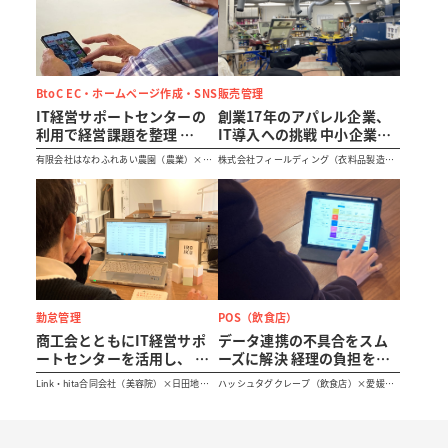
BtoC EC・ホームページ作成・SNS
販売管理
IT経営サポートセンターの
創業17年のアパレル企業、
利用で経営課題を整理
IT導入への挑戦 中小企業の
SNS発信で「こだわりパプ
成長を支える金融機関の役
有限会社はなわふれあい農園（農業）×塙
株式会社フィールディング（衣料品製造・
リカ」の認知度・販路とも
割とは
町商工会
卸）× 東京東信用金庫
に拡大
勤怠管理
POS（飲食店）
商工会とともにIT経営サポ
データ連携の不具合をスム
ートセンターを活用し、 経
ーズに解決 経理の負担を減
営課題を解決しながら働き
らして販売を強化
Link・hita合同会社（美容院）×日田地区
ハッシュタグクレープ（飲食店）×愛媛県
やすい環境を実現
商工会 大山支所（大分県）
よろず支援拠点