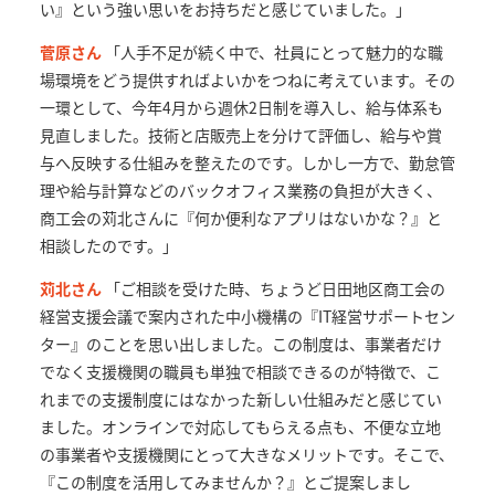
い』という強い思いをお持ちだと感じていました。」
菅原さん
「人手不足が続く中で、社員にとって魅力的な職
場環境をどう提供すればよいかをつねに考えています。その
一環として、今年4月から週休2日制を導入し、給与体系も
見直しました。技術と店販売上を分けて評価し、給与や賞
与へ反映する仕組みを整えたのです。しかし一方で、勤怠管
理や給与計算などのバックオフィス業務の負担が大きく、
商工会の苅北さんに『何か便利なアプリはないかな？』と
相談したのです。」
苅北さん
「ご相談を受けた時、ちょうど日田地区商工会の
経営支援会議で案内された中小機構の『IT経営サポートセン
ター』のことを思い出しました。この制度は、事業者だけ
でなく支援機関の職員も単独で相談できるのが特徴で、こ
れまでの支援制度にはなかった新しい仕組みだと感じてい
ました。オンラインで対応してもらえる点も、不便な立地
の事業者や支援機関にとって大きなメリットです。そこで、
『この制度を活用してみませんか？』とご提案しまし