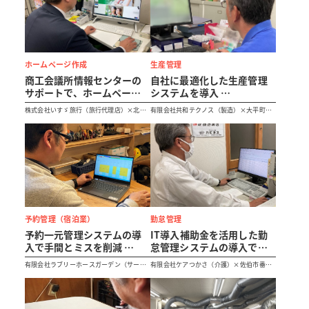
ホームページ作成
生産管理
商工会議所情報センターの
自社に最適化した生産管理
サポートで、ホームページ
システムを導入
を刷新
生産効率の向上とコスト削
株式会社いすゞ旅行（旅行代理店）×北大
有限会社共和テクノス（製造）×大平町商
新規顧客の獲得と業務効率
減を実現
阪商工会議所
工会
化を実現
予約管理（宿泊業）
勤怠管理
予約一元管理システムの導
IT導入補助金を活用した勤
入で手間とミスを削減
怠管理システムの導入で、
認知度アップで顧客増、売
事務負担を軽減
有限会社ラブリーホースガーデン（サービ
有限会社ケアつかさ（介護）×佐伯市番匠
上は過去最高を記録
作業時間を短縮し、生まれ
ス業）×島田市商工会
商工会
た余力をケアの現場へ