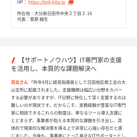
HP：
https://link-hita.jp
所在地：大分県日田市中央２丁目２-16
代表：菅原 楠生
【サポートノウハウ】IT専門家の支援
を活用し、本質的な課題解決へ
苅北さん
「昨年4月に経営指導員として日田地区商工会の大
山支所に配属されました。支援機関は幅広い分野をカバー
する必要がありますが、IT分野に特化して深く支援するのは
難しいのが現状です。だからこそ、実務経験が豊富なIT専門
家に相談できるこれらの制度は、単なるツール導入支援に
とどまらず、事業者が抱える本質的な課題を引き出し、具
体的で現実的な解決策を得る上で非常に心強い存在だと感
じました。今後も、事業者にとって身近なITサポーターとし