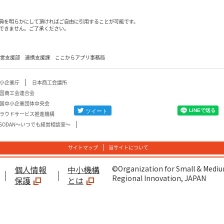
典を明らかにして頂ければご自由に引用することが可能です。
できません。ご了承ください。
経営支援部 連携支援課 ここからアプリ事務局
小企業庁
日本商工会議所
国商工会連合会
国中小企業団体中央会
ラウドサービス推進機構
-SODAN～いつでも経営相談室～
サイトマップ
当サイトについて
個人情報
中小機構
©Organization for Small & Mediu
Regional Innovation, JAPAN
保護
とは