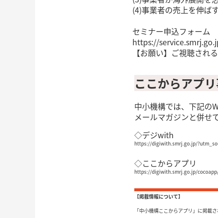
(4)事業者の売上を伸
セミナー申込フォーム 
https://service.smrj.
【お願い】ご視聴される
ここからアプリ
中小機構では、下記のW
メールマガジンと併せ
◇デジwith
https://digiwith.smrj.go.jp/?ut
◇ここからアプリ
https://digiwith.smrj.go.jp/cocoapp
【掲載情報について】
「中小機構ここからアプリ」に掲載さ