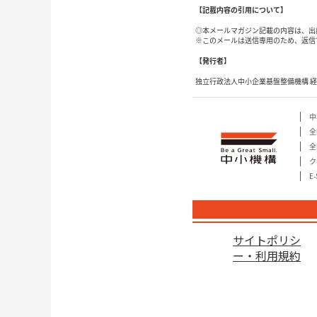
【記載内容の引用について】
◎本メールマガジン記載の内容は、出
※このメールは送信専用のため、返信
【発行者】
独立行政法人中小企業基盤整備機構 
中
全
全
ク
E
サイトポリシ
ー・利用規約