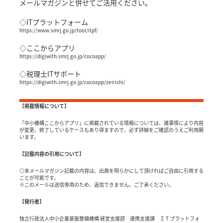
メールマガジンと併せてご活用ください。
◇ITプラットフォーム
https://www.smrj.go.jp/tool/itpf/
◇ここからアプリ
https://digiwith.smrj.go.jp/cocoapp/
◇税理士ITサポート
https://digiwith.smrj.go.jp/cocoapp/zeirishi/
【掲載情報について】
「中小機構ここからアプリ」に掲載されている情報については、諸事情により内容
が変更、終了しているケースもあり得ますので、必ず詳細をご確認のうえご利用願
います。
【記載内容の引用について】
◎本メールマガジン記載の内容は、出典を明らかにして頂ければご自由に引用する
ことが可能です。
※このメールは送信専用のため、返信できません。ご了承ください。
【発行者】
独立行政法人中小企業基盤整備機構 経営支援部 連携支援課 ＩＴプラットフォ