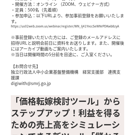
・開催方法：オンライン （ZOOM、ウェビナー方式）
・定員：500名（先着順）
・参加申込：以下URLより、参加事前登録をお願いいたしま
す。
https://us02web.zoom.us/webinar/register/WN_lj41YnccSeWNrPDKwb8zyA
※事前登録いただいた方には、ご登録のメールアドレスに
招待URLと説明会前日に資料をお送りします。また、開催後
にはアーカイブ動画もご案内いたします。
※当日は開催時間の5分前を目途に、ご入室ください。
【お問合せ先】
独立行政法人中小企業基盤整備機構 経営支援部 連携支
援課
digiwith@smrj.go.jp
「価格転嫁検討ツール」から
ステップアップ！利益を得る
ための売上高をシミュレーシ