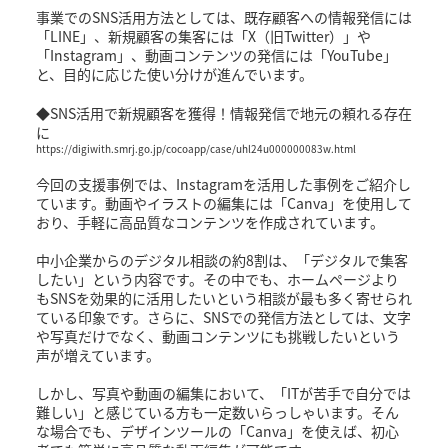
事業でのSNS活用方法としては、既存顧客への情報発信には
「LINE」、新規顧客の集客には「X（旧Twitter）」や
「Instagram」、動画コンテンツの発信には「YouTube」
と、目的に応じた使い分けが進んでいます。
◆SNS活用で新規顧客を獲得！情報発信で地元の頼れる存在
に
https://digiwith.smrj.go.jp/cocoapp/case/uhl24u000000083w.html
今回の支援事例では、Instagramを活用した事例をご紹介し
ています。動画やイラストの編集には「Canva」を使用して
おり、手軽に高品質なコンテンツを作成されています。
中小企業からのデジタル相談の約8割は、「デジタルで集客
したい」という内容です。その中でも、ホームページより
もSNSを効果的に活用したいという相談が最も多く寄せられ
ている印象です。さらに、SNSでの発信方法としては、文字
や写真だけでなく、動画コンテンツにも挑戦したいという
声が増えています。
しかし、写真や動画の編集において、「ITが苦手で自分では
難しい」と感じている方も一定数いらっしゃいます。そん
な場合でも、デザインツールの「Canva」を使えば、初心