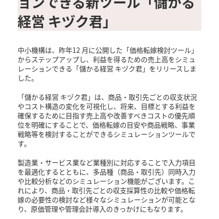
ョンできる新ツール「儲かる
経営 キヅク君」
中小機構は、昨年12 月に公開した「価格転嫁検討ツール」
からステップアップし、利益を得るための売上高をシミュ
レーションできる「儲かる経営 キヅク君」をリリースしま
した。
「儲かる経営 キヅク君」は、商品・取引先ごとの収支状況
やコスト構造の変化を可視化し、将来、目標とする利益を
確保するために目指す売上高や改善すべきコストの優先順
位を明確にすることで、価格転嫁の目安や商品戦略、事業
戦略等を検討することができるシミュレーションツールで
す。
製造業・サービス業など業種別に対応することで入力項目
を最適化するとともに、多品種（商品・取引先）同時入力
や比較分析などのシミュレーション機能がございます。こ
れにより、商品・取引先ごとの収支採算性の比較や価格転
嫁の必要性の検討など様々なシミュレーションが可能とな
り、原価管理や管理会計導入のきっかけにもなります。