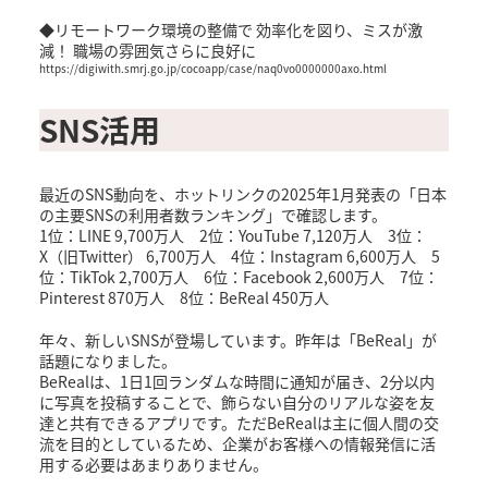
◆リモートワーク環境の整備で 効率化を図り、ミスが激
減！ 職場の雰囲気さらに良好に
https://digiwith.smrj.go.jp/cocoapp/case/naq0vo0000000axo.html
SNS活用
最近のSNS動向を、ホットリンクの2025年1月発表の「日本
の主要SNSの利用者数ランキング」で確認します。
1位：LINE 9,700万人 2位：YouTube 7,120万人 3位：
X（旧Twitter） 6,700万人 4位：Instagram 6,600万人 5
位：TikTok 2,700万人 6位：Facebook 2,600万人 7位：
Pinterest 870万人 8位：BeReal 450万人
年々、新しいSNSが登場しています。昨年は「BeReal」が
話題になりました。
BeRealは、1日1回ランダムな時間に通知が届き、2分以内
に写真を投稿することで、飾らない自分のリアルな姿を友
達と共有できるアプリです。ただBeRealは主に個人間の交
流を目的としているため、企業がお客様への情報発信に活
用する必要はあまりありません。