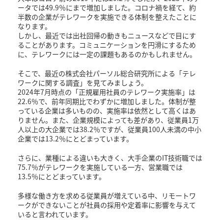
ータでは49.9％にまで増加しました。コロナ禍を経て、約
半数の企業がテレワークを実施できる体制を整えたことに
なります。
しかし、最近では出社回帰の動きもニュースなどで目にす
ることがあります。コミュニケーションを円滑にするため
に、テレワークには一定の課題もあるのかもしれません。
そこで、最近の株式会社パーソル総合研究所による「テレ
ワークに関する調査」を見てみましょう。
2024年7月時点の「正規雇用社員のテレワーク実施率」は
22.6％で、前年同期比でわずかに増加しました。体制が整
っている企業は多いものの、実施率は依然として高くはあ
りません。また、企業規模によっても差があり、従業員1万
人以上の大企業では38.2％ですが、従業員100人未満の中小
企業では13.2％にとどまっています。
さらに、業種による違いも大きく、大手企業のIT技術職では
75.7％がテレワークを実施している一方、営業職では
13.5％にとどまっています。
多様な働き方を求める従業員が増えている中、リモートワ
ークができないことが社員の採用や定着率に影響を与えて
いると言われています。