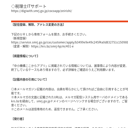
◇税理士ITサポート
https://digiwith.smrj.go.jp/cocoapp/zeirishi/
【配信登録、解除、アドレス変更の方法】
下記のＵＲＬから専用フォームを開き、お手続きください。
（新規登録）
https://service.smrj.go.jp/cas/customer/apply/b3499e9e49c245f4a0d832751c15098
（変更・解除）https://krs.bz/smrj-hp/m/401-e
【掲載情報について】
「中小機構ここからアプリ」に掲載されている情報については、諸事情により内容が変更
終了しているケースもあり得ますので、必ず詳細をご確認のうえご利用願います。
【記載内容の引用について】
◎本メールマガジン記載の内容は、出典を明らかにして頂ければご自由に引用することが
能です。
※本メルマガの文面に記載されたURLは、メルマガ配信システム用サーバのドメインである
krs.bzを経由して、smrj.go.jpドメインのページへリンクする場合がございますので、ご留
意ください。
※このメールは送信専用のため、返信できません。ご了承ください。
【発行者】