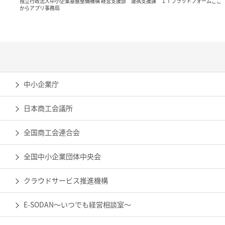
独立行政法人中小企業基盤整備機構 経営支援部 連携支援課 ＩＴプラットフォームここ
からアプリ事務局
中小企業庁
日本商工会議所
全国商工会連合会
全国中小企業団体中央会
クラウドサービス推進機構
E-SODAN～いつでも経営相談室～