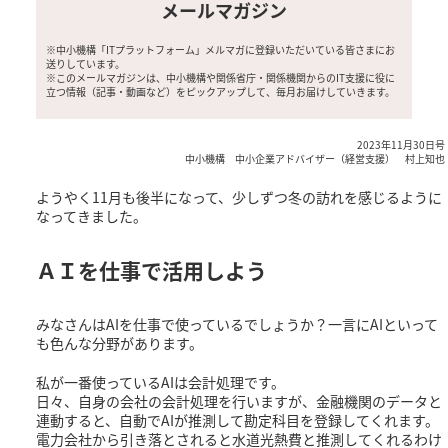
メールマガジン
※中小機構「ITプラットフォーム」メルマガに登録いただいている皆さまにお
送りしています。
※このメールマガジンは、中小機構や関係省庁・関係機関からのIT支援に役に
立つ情報（記事・動画など）をピックアップして、毎月お届けしていきます。
2023年11月30日号
中小機構 中小企業アドバイザー（経営支援） 村上知也
ようやく11月も後半になって、少しずつ冬の訪れを感じるように
なってきました。
ＡＩを仕事で活用しよう
みなさんはAIを仕事で使っているでしょうか？一言にAIといって
も色んな分野があります。
私が一番使っているAIは会計処理です。
日々、自身の会社の会計処理を行いますが、金融機関のデータと
連動すると、自動でAIが推測して勘定科目を登録してくれます。
電力会社から引き落とされると水道光熱費と推測してくれるわけ