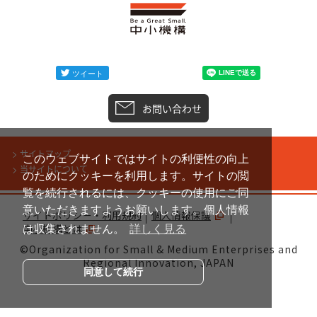
お問い合わせ
サイトマップ
このウェブサイトではサイトの利便性の向上
当サイトについて
のためにクッキーを利用します。サイトの閲
覧を続行されるには、クッキーの使用にご同
意いただきますようお願いします。個人情報
サイトポリシー・利用規約
個人情報保護
中小機構とは
は収集されません。
詳しく見る
©Organization for Small & Medium Enterprises and
Regional Innovation, JAPAN
同意して続行