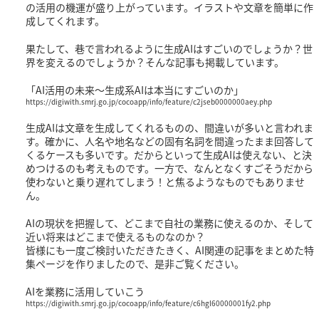
の活用の機運が盛り上がっています。イラストや文章を簡単に作
成してくれます。
果たして、巷で言われるように生成AIはすごいのでしょうか？世
界を変えるのでしょうか？そんな記事も掲載しています。
「AI活用の未来〜生成系AIは本当にすごいのか」
https://digiwith.smrj.go.jp/cocoapp/info/feature/c2jseb0000000aey.php
生成AIは文章を生成してくれるものの、間違いが多いと言われま
す。確かに、人名や地名などの固有名詞を間違ったまま回答して
くるケースも多いです。だからといって生成AIは使えない、と決
めつけるのも考えものです。一方で、なんとなくすごそうだから
使わないと乗り遅れてしまう！と焦るようなものでもありませ
ん。
AIの現状を把握して、どこまで自社の業務に使えるのか、そして
近い将来はどこまで使えるものなのか？
皆様にも一度ご検討いただきたきく、AI関連の記事をまとめた特
集ページを作りましたので、是非ご覧ください。
AIを業務に活用していこう
https://digiwith.smrj.go.jp/cocoapp/info/feature/c6hgl60000001fy2.php