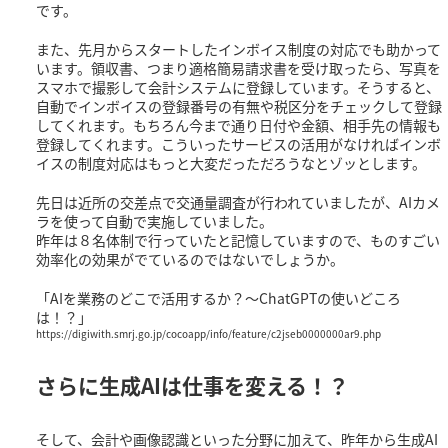
です。
また、先月からスタートしたインボイス制度の対応でも助かって
います。領収書、つまり適格簡易請求書を受け取ったら、写真を
スマホで撮影して会計システムに登録しています。そうすると、
自動でインボイスの登録番号の有無や税区分をチェックして登録
してくれます。もちろん今まで通り日付や金額、相手先の情報も
登録してくれます。こういったサービスの活用がなければインボ
イスの制度対応はもっと大変だっただろうなとゾッとします。
先日は近所の交差点で交通量調査が行われていましたが、AIカメ
ラを使って自動で実施していました。
昨年は８名体制で行っていたと記憶していますので、ものすごい
効率化の効果がでているのではないでしょうか。
「AIを業務のどこで活用するか？〜ChatGPTの使いどころ
は！？」
https://digiwith.smrj.go.jp/cocoapp/info/feature/c2jseb0000000ar9.php
さらに生成AIは仕事を変える！？
そして、会計や画像認識といった分野に加えて、昨年から生成AI