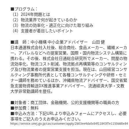
■プログラム：
（1）2024年問題とは
（2）物流業界で何が起きているのか
（3）物流の効率化・適正化に向けた取り組み
（4）支援者が着目したいポイント
■講 師：中小機構 中小企業アドバイザー 山田 健
日本通運株式会社入社後、総合商社、食品メーカー、繊維メーカ
ー、アパレルなどへの提案営業、国際・国内物流システム構築に
携わる。その後、株式会社日通総合研究所でメーカー、問屋の物
流効率化、物流コスト削減、物流拠点再構築等のコンサルティン
グ及び物流業者の提案営業支援を担当。現在は、山田経営コンサ
ルティング事務所代表として各種コンサルティングや研修・セミ
ナー講師を務めているほか、沖縄県物流アドバイザー、国交省緊
急支援物資輸送DX推進事業アドバイザー、流通経済大学・文教
大学非常勤講師を歴任。
■対象者：商工団体、金融機関、公的支援機関等の職員の方
■参加費：無料
■申込み方法：下記URLより申込みフォームにアクセスし、必要
事項をご記入のうえお申込みください。
https://service.smrj.go.jp/cas/customer/apply/2b03ee4da0c64f11843f7e1150dd0e84