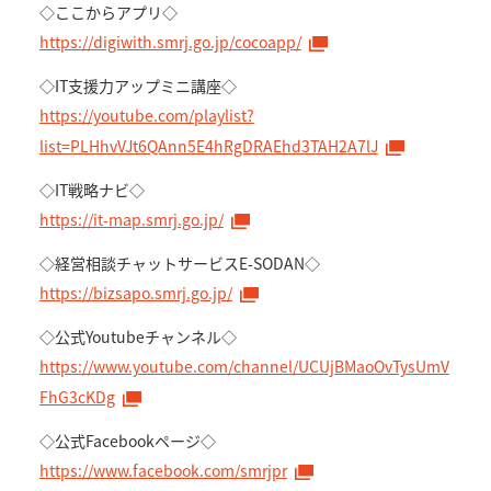
◇ここからアプリ◇
https://digiwith.smrj.go.jp/cocoapp/
◇IT支援力アップミニ講座◇
https://youtube.com/playlist?
list=PLHhvVJt6QAnn5E4hRgDRAEhd3TAH2A7lJ
◇IT戦略ナビ◇
https://it-map.smrj.go.jp/
◇経営相談チャットサービスE-SODAN◇
https://bizsapo.smrj.go.jp/
◇公式Youtubeチャンネル◇
https://www.youtube.com/channel/UCUjBMaoOvTysUmV
FhG3cKDg
◇公式Facebookページ◇
https://www.facebook.com/smrjpr