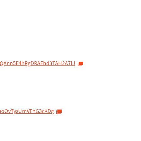
VJt6QAnn5E4hRgDRAEhd3TAH2A7lJ
MaoOvTysUmVFhG3cKDg