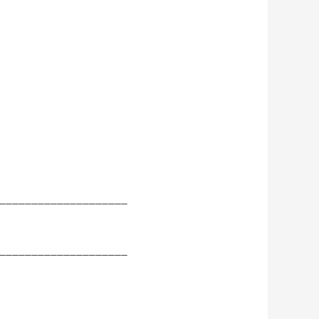
____________________
____________________