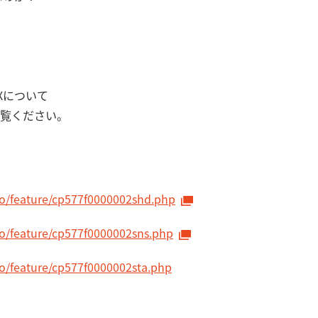
Xについて
覧ください。
nfo/feature/cp577f0000002shd.php
nfo/feature/cp577f0000002sns.php
nfo/feature/cp577f0000002sta.php