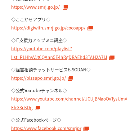
https://www.smrj.go.jp/
◇ここからアプリ◇
https://digiwith.smrj.go.jp/cocoapp/
◇IT支援力アップミニ講座◇
https://youtube.com/playlist?
list=PLHhvVJt6QAnn5E4hRgDRAEhd3TAH2A7lJ
◇経営相談チャットサービスE-SODAN◇
https://bizsapo.smrj.go.jp/
◇公式Youtubeチャンネル◇
https://www.youtube.com/channel/UCUjBMaoOvTysUmV
FhG3cKDg
◇公式Facebookページ◇
https://www.facebook.com/smrjpr