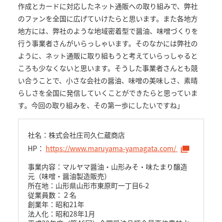
作成とカードに対応したネット通販への取り組みで、弊社
のファンを全国に広げていけたらと思います。また各地方
地方には、弊社のような地域密着型で醤油、味噌づくりを
行う事業者さんがいらっしゃいます。そのなかには弊社の
ように、ネット通販に取り組もうと考えていらっしゃると
ころも少なくないと思います。そうした事業者さんとも競
い合うことで、小さな会社の醤油、味噌の美味しさ、素晴
らしさを全国に発信していくことができたらと思っていま
す。今回の取り組みを、その第一歩にしたいですね」
社名：株式会社庄司久仁蔵商店
HP：
https://www.maruyama-yamagata.com/
事業内容：マルヤマ醤油・山形みそ・味たまり醸造
元（味噌・醤油製造販売）
所在地：山形県山形市東原町一丁目6-2
従業員数：２名
創業年：昭和21年
法人化：昭和28年1月