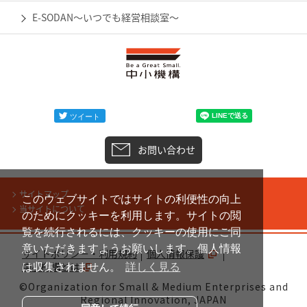
E-SODAN～いつでも経営相談室～
お問い合わせ
サイトマップ
このウェブサイトではサイトの利便性の向上
当サイトについて
のためにクッキーを利用します。サイトの閲
覧を続行されるには、クッキーの使用にご同
意いただきますようお願いします。個人情報
サイトポリシー・利用規約
個人情報保護
中小機構とは
は収集されません。
詳しく見る
©Organization for Small & Medium Enterprises and
Regional Innovation, JAPAN