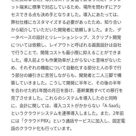
ット端末に標準で対応しているため、場所を問わずにアク
セスできる点も決め手となりました。導入にあたっては、
弊社仕様にカスタマイズする必要があったため、知り合い
から紹介していただいた開発者に依頼しました。また、デ
ータベースの設計とリレーションシップ、スクリプト開発
については依頼し、レイアウトと呼ばれる画面設計は自社
で行うことで、開発コストも最小限に抑えることができま
した。導入前よりも作業効率が上がらないと意味がないた
め、それぞれの機能について自動化する部分と人の手で行
う部分の線引きに苦労しながらも、開発者と二人三脚で構
築していきました。こうして開発に半年と、その後の半年
を合わせた約1年間の月日を掛け、基幹業務すべての移行を
完了させました。これらのシステムを導入したのと同時
に、会計に関しては、導入コストがかからない「A-SaaS」
というクラウドシステムを連帯導入しました。また、2年前
には「クラウドPBX」という通話サービスに加入し、固定電
話のクラウド化も行っています。