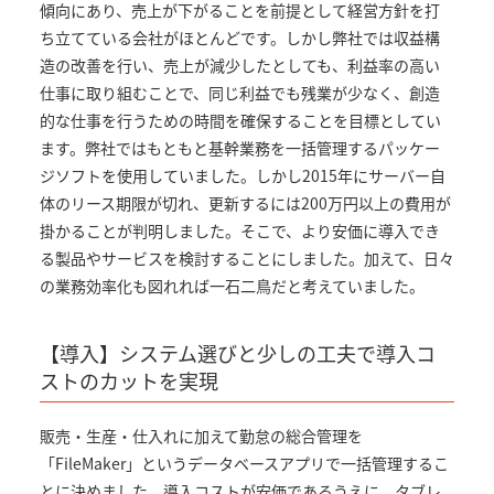
傾向にあり、売上が下がることを前提として経営方針を打
ち立てている会社がほとんどです。しかし弊社では収益構
造の改善を行い、売上が減少したとしても、利益率の高い
仕事に取り組むことで、同じ利益でも残業が少なく、創造
的な仕事を行うための時間を確保することを目標としてい
ます。弊社ではもともと基幹業務を一括管理するパッケー
ジソフトを使用していました。しかし2015年にサーバー自
体のリース期限が切れ、更新するには200万円以上の費用が
掛かることが判明しました。そこで、より安価に導入でき
る製品やサービスを検討することにしました。加えて、日々
の業務効率化も図れれば一石二鳥だと考えていました。
【導入】システム選びと少しの工夫で導入コ
ストのカットを実現
販売・生産・仕入れに加えて勤怠の総合管理を
「FileMaker」というデータベースアプリで一括管理するこ
とに決めました。導入コストが安価であるうえに、タブレ