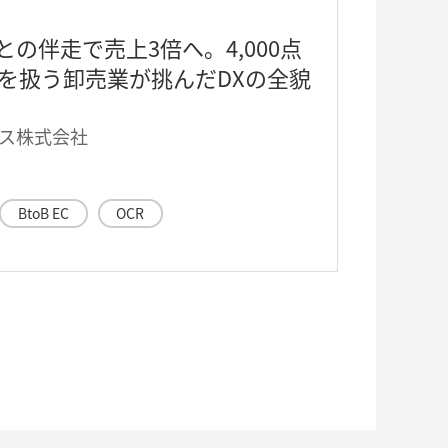
との伴走で売上3倍へ。4,000点
を扱う卸売業が挑んだDXの全貌
ス株式会社
BtoB EC
OCR