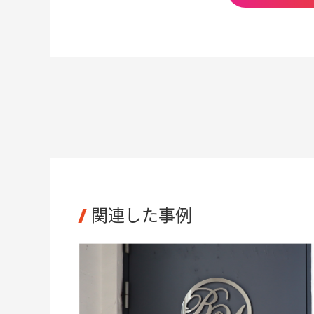
https:/
無料ト
https://
問い合
TEL: 
E-mail:
営業時間
導入後サポート
問い合
TEL: 
E-mail:
営業時間
関連した事例
スマホ・タブレット対
あり
応
データ読込
CSV
https:/
API
https:/