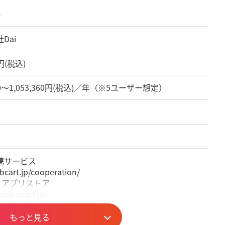
ト
Dai
0円(税込)
360～1,053,360円(税込)／年（※5ユーザー想定）
携サービス
/bcart.jp/cooperation/
トアプリストア
/app.bcart.jp/
もっと見る
ウンロード